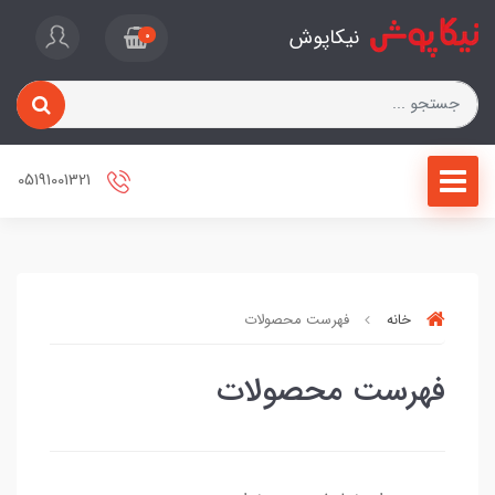
نیکاپوش
0
05191001321
خانه
فهرست محصولات
فهرست محصولات