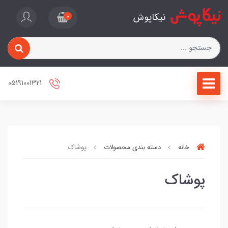
نیکاپوش
0
05191001321
خانه
دسته بندی محصولات
پوشاک
پوشاک