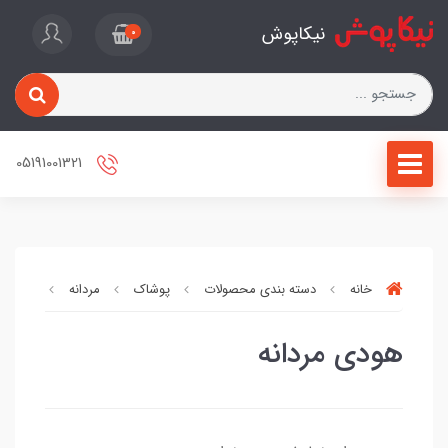
نیکاپوش
0
05191001321
خانه
دسته بندی محصولات
پوشاک
مردانه
هودی م
هودی مردانه