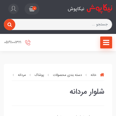
نیکاپوش
0
05191001321
خانه
دسته بندی محصولات
پوشاک
مردانه
شلوار م
شلوار مردانه