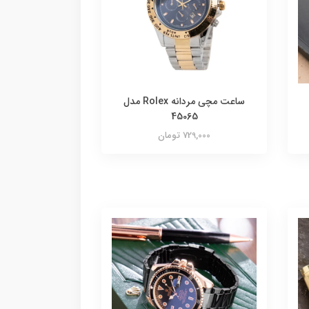
ساعت مچی مردانه Rolex مدل
45065
729,000 تومان