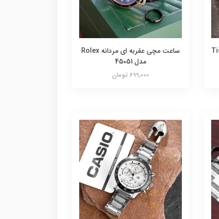
دانه Tissot
ساعت مچی عقربه ای مردانه Rolex
مدل 45051
699,000 تومان