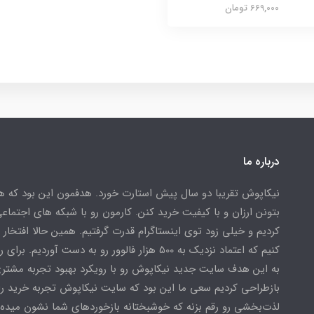
669,000 تومان
درباره ما
نیکاپوش تقریبا دو سال پیش استارت خورد. هدفمون این بود که ه
بتونن ارزان و با کیفیت خرید کنن. کارمون رو با شبکه های اجتماع
کردیم و خیلی زود توی اینستاگرام قدرت گرفتیم. همین حالا افتخار
کنیم که اعتماد نزدیک به 500 هزار فالوور رو به دست آوردیم. ب
به این هدف سایت جدید نیکاپوش رو با رویکرد بهبود تجربه مشتر
بازطراحی کردیم سعی ما این بود که سایت نیکاپوش تجربه خرید ر
لذت‌بخشی رو رقم بزنه که خوشبختانه بازخوردهای شما نشون میده 