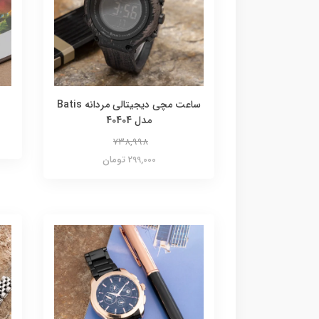
ساعت مچی دیجیتالی مردانه Batis
مدل 40404
738,998
299,000 تومان