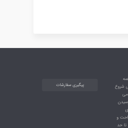
مه
پیگیری سفارشات
ی شروع
 می
رای رسیدن
ی
احت و
تا حد