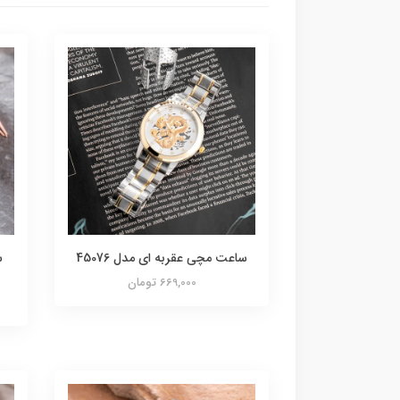
ساعت مچی عقربه ای مدل 45076
669,000 تومان