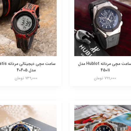
ساعت مچی مردانه Hublot مدل
ساعت مچی دیجیتالی مر
45011
مدل 40405
799,000 تومان
739,000 تومان