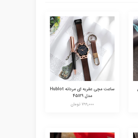
دل
ساعت مچی عقربه ای مردانه Hublot
مدل 45129
799,000 تومان