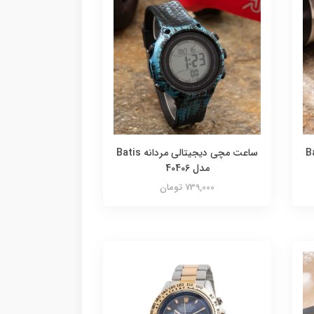
دانه Batis
ساعت مچی دیجیتالی مردانه Batis
مدل 40406
739,000 تومان