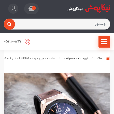
نیکاپوش
0
05191001321
خانه
فهرست محصولات
ساعت مچی مردانه Hublot مدل 45009