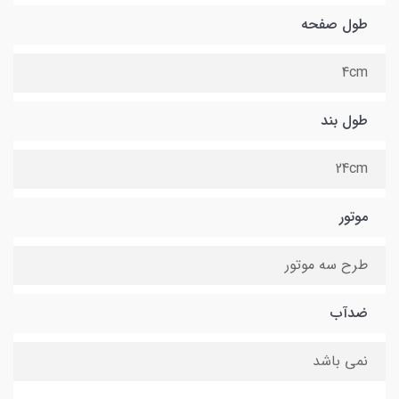
طول صفحه
4cm
طول بند
24cm
موتور
طرح سه موتور
ضدآب
نمی باشد