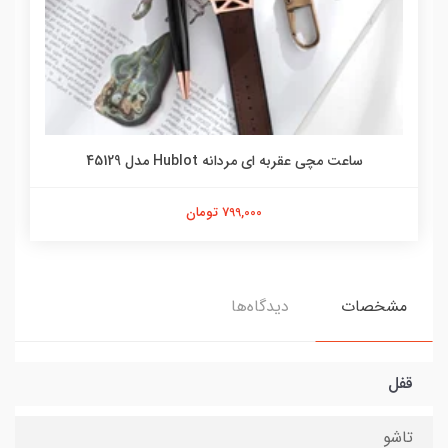
ساعت مچی عقربه ای مردانه Hublot مدل 45129
799,000 تومان
مشخصات
دیدگاه‌ها
قفل
تاشو