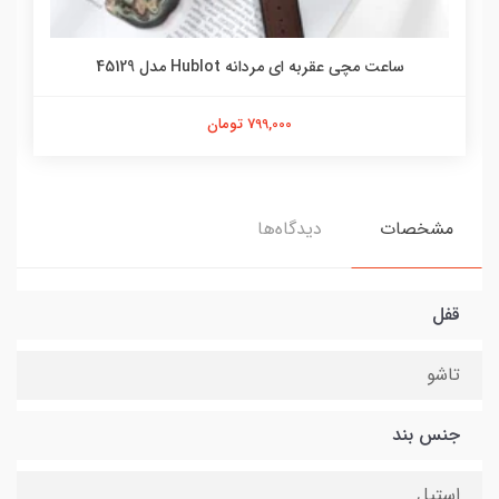
ساعت مچی عقربه ای مردانه Hublot مدل 45129
799,000 تومان
مشخصات
دیدگاه‌ها
قفل
تاشو
جنس بند
استیل