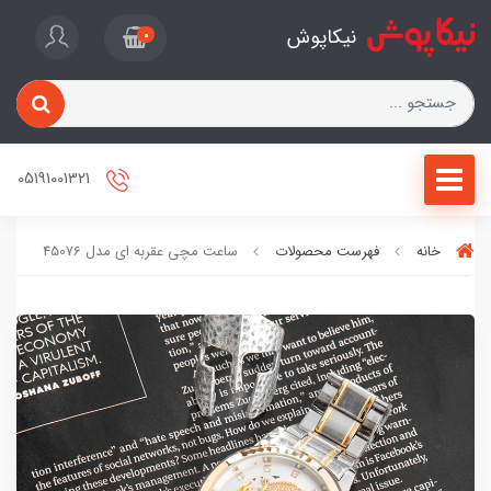
نیکاپوش
0
05191001321
خانه
فهرست محصولات
ساعت مچی عقربه ای مدل 45076