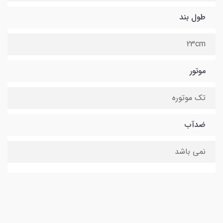
طول بند
23cm
موتور
تک موتوره
ضدآب
نمی باشد