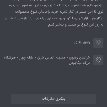
بازخوردهای شما نشون میده تا حد زیادی به این هدفمون رسیدیم
توی تا این مسیر در کنار تجربه خرید راحت‌تر، تنوع محصولات
نیکاپوش افزایش پیدا کرد و برنامه داریم با توجه به نیازهای شما، روز
به روز این تنوع رو بیشتر و بیشتر کنیم
05191001321
خراسان رضوی - مشهد- الماس شرق - طبقه چهار - فروشگاه
بزرگ نیکاپوش
پیگیری سفارشات