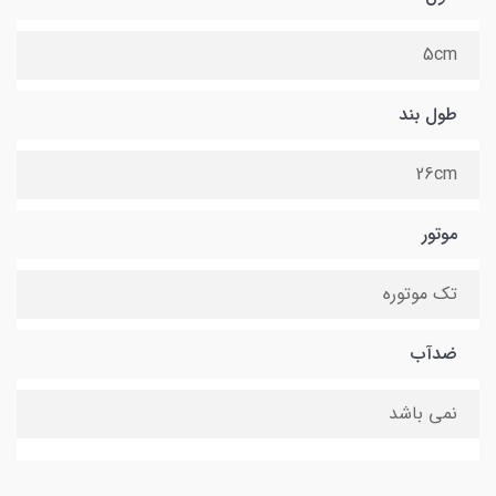
5cm
طول بند
26cm
موتور
تک موتوره
ضدآب
نمی باشد