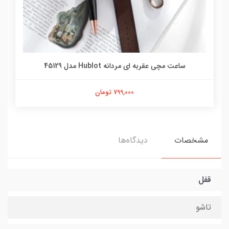
ساعت مچی عقربه ای مردانه Hublot مدل 45129
799,000 تومان
مشخصات
دیدگاه‌ها
قفل
تاشو