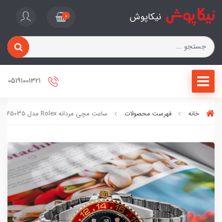
نیکاپوش
0
05191001321
خانه
فهرست محصولات
ساعت مچی مردانه Rolex مدل 45035